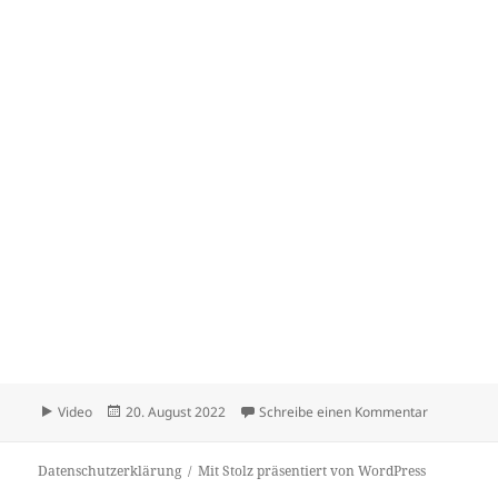
Format
Veröffentlicht
zu Startsei
Video
20. August 2022
Schreibe einen Kommentar
am
Datenschutzerklärung
Mit Stolz präsentiert von WordPress